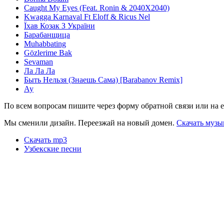
Caught My Eyes (Feat. Ronin & 2040X2040)
Kwagga Karnaval Ft Eloff & Ricus Nel
Їхав Козак З України
Барабанщица
Muhabbating
Gözlerime Bak
Sevaman
Ла Ла Ла
Быть Нельзя (Знаешь Сама) [Barabanov Remix]
Ау
По всем вопросам пишите через форму обратной связи или на e
Мы сменили дизайн. Переезжай на новый домен.
Скачать музы
Скачать mp3
Узбекские песни