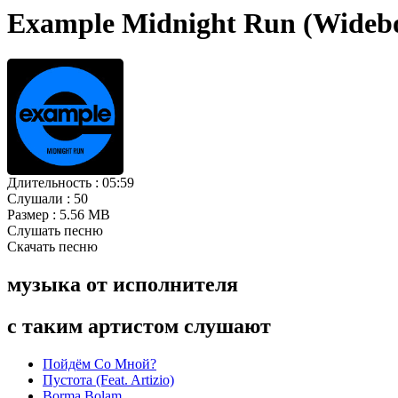
Example Midnight Run (Wideb
Длительность :
05:59
Слушали :
50
Размер :
5.56 MB
Слушать песню
Скачать песню
музыка от исполнителя
с таким артистом слушают
Пойдём Со Мной?
Пустота (Feat. Artizio)
Borma Bolam